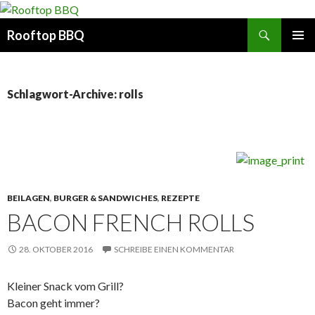
Suchen
Rooftop BBQ
SPRINGE
PRIMÄR
ZUM
MENÜ
INHALT
Schlagwort-Archive: rolls
BEILAGEN
,
BURGER & SANDWICHES
,
REZEPTE
BACON FRENCH ROLLS
28. OKTOBER 2016
SCHREIBE EINEN KOMMENTAR
Kleiner Snack vom Grill?
Bacon geht immer?