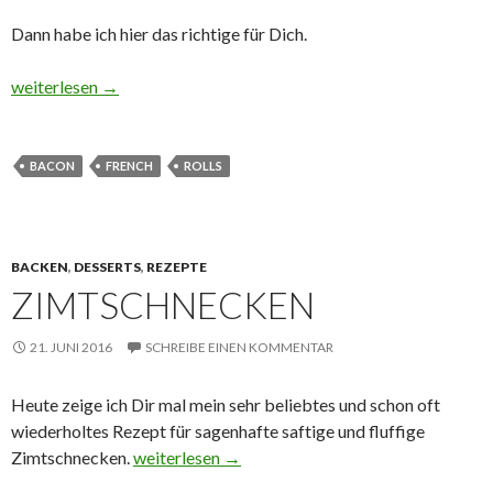
Dann habe ich hier das richtige für Dich.
Bacon French Rolls
weiterlesen
→
BACON
FRENCH
ROLLS
BACKEN
,
DESSERTS
,
REZEPTE
ZIMTSCHNECKEN
21. JUNI 2016
SCHREIBE EINEN KOMMENTAR
Heute zeige ich Dir mal mein sehr beliebtes und schon oft
wiederholtes Rezept für sagenhafte saftige und fluffige
Zimtschnecken
Zimtschnecken.
weiterlesen
→