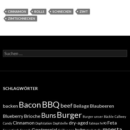
CINNAMON
ROLLS
SCHNECKEN
ZIMT
ZIMTSCHNECKEN
Suchen
nach:
SCHLAGWÖRTER
BBQ
Bacon
beef
backen
Beilage
Blaubeeren
Burger
Buns
Blueberry
Brioche
Burger unser
Bäckle
Callwey
Cinnamon
dry-aged
Feta
Candy
Dopfstation
Dopfstelle
fatmax
fe90
moesta
Gewinnspiel
huhn