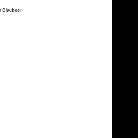
n Blaubeer-
ce