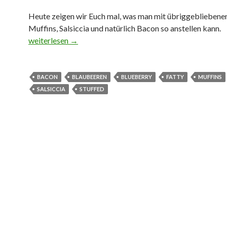
Heute zeigen wir Euch mal, was man mit übriggebliebene
Muffins, Salsiccia und natürlich Bacon so anstellen kann.
Blueberry Stuffed Sausage Fatty mit Blueberry BBQ Sau
weiterlesen
→
BACON
BLAUBEEREN
BLUEBERRY
FATTY
MUFFINS
SALSICCIA
STUFFED