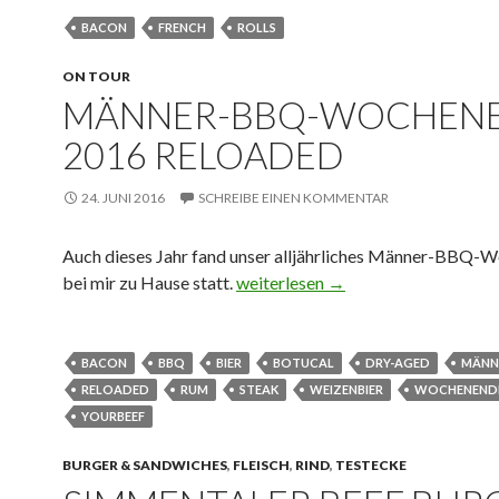
BACON
FRENCH
ROLLS
ON TOUR
MÄNNER-BBQ-WOCHEN
2016 RELOADED
24. JUNI 2016
SCHREIBE EINEN KOMMENTAR
Auch dieses Jahr fand unser alljährliches Männer-BBQ-
Männer-BBQ-Wochenende 2016
bei mir zu Hause statt.
weiterlesen
→
BACON
BBQ
BIER
BOTUCAL
DRY-AGED
MÄNN
RELOADED
RUM
STEAK
WEIZENBIER
WOCHENEND
YOURBEEF
BURGER & SANDWICHES
,
FLEISCH
,
RIND
,
TESTECKE