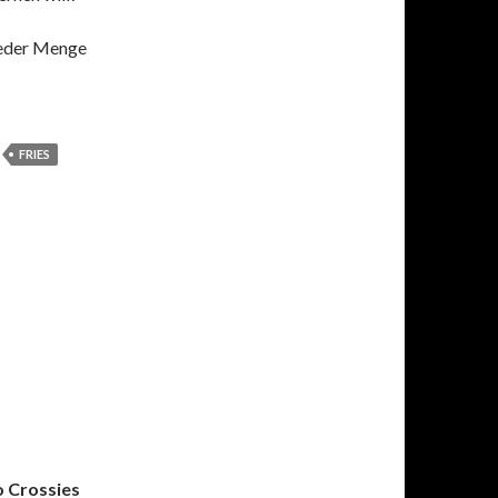
jeder Menge
AN
FRIES
 Crossies