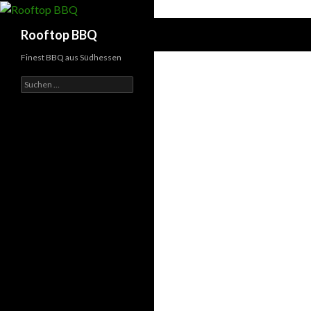
Suchen
Rooftop BBQ
Finest BBQ aus Südhessen
Suchen
nach: