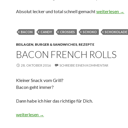
Candy Bacon Sc
Absolut lecker und total schnell gemacht
weiterlesen
→
BACON
CANDY
CROSSIES
SCHOKO
SCHOKOLADE
BEILAGEN
,
BURGER & SANDWICHES
,
REZEPTE
BACON FRENCH ROLLS
28. OKTOBER 2016
SCHREIBE EINEN KOMMENTAR
Kleiner Snack vom Grill?
Bacon geht immer?
Dann habe ich hier das richtige für Dich.
Bacon French Rolls
weiterlesen
→