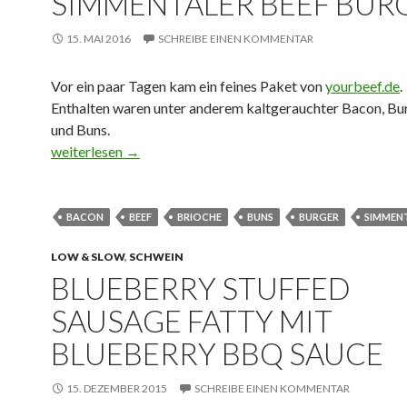
SIMMENTALER BEEF BUR
15. MAI 2016
SCHREIBE EINEN KOMMENTAR
Vor ein paar Tagen kam ein feines Paket von
yourbeef.de
.
Enthalten waren unter anderem kaltgerauchter Bacon, Bur
und Buns.
Simmentaler Beef Burger
weiterlesen
→
BACON
BEEF
BRIOCHE
BUNS
BURGER
SIMMEN
LOW & SLOW
,
SCHWEIN
BLUEBERRY STUFFED
SAUSAGE FATTY MIT
BLUEBERRY BBQ SAUCE
15. DEZEMBER 2015
SCHREIBE EINEN KOMMENTAR