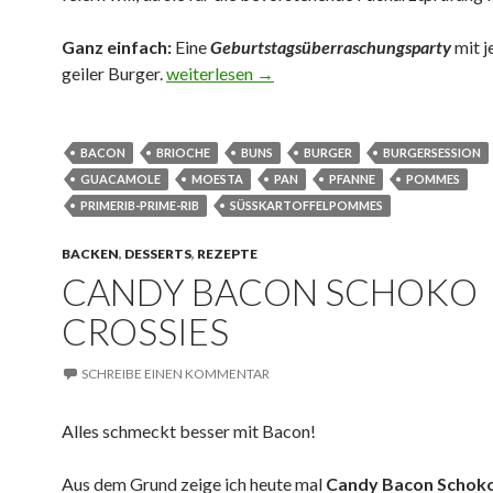
Ganz einfach:
Eine
Geburtstagsüberraschungsparty
mit 
Prime-Rib Burger aus der Moesta-BBQ P
geiler Burger.
weiterlesen
→
BACON
BRIOCHE
BUNS
BURGER
BURGERSESSION
GUACAMOLE
MOESTA
PAN
PFANNE
POMMES
PRIMERIB-PRIME-RIB
SÜSSKARTOFFELPOMMES
BACKEN
,
DESSERTS
,
REZEPTE
CANDY BACON SCHOKO
CROSSIES
SCHREIBE EINEN KOMMENTAR
Alles schmeckt besser mit Bacon!
Aus dem Grund zeige ich heute mal
Candy Bacon Schoko