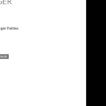
GER
ger Patties
TALER