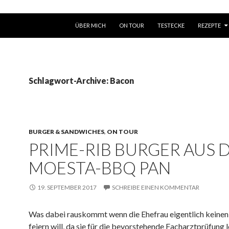
SPRINGE ZUM INHALT
ÜBER MICH
ON TOUR
TESTECKE
REZEPTE
Schlagwort-Archive: Bacon
BURGER & SANDWICHES
,
ON TOUR
PRIME-RIB BURGER AUS 
MOESTA-BBQ PAN
19. SEPTEMBER 2017
SCHREIBE EINEN KOMMENTAR
Was dabei rauskommt wenn die Ehefrau eigentlich keine
feiern will, da sie für die bevorstehende Facharztprüfung l