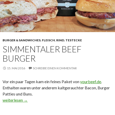
BURGER & SANDWICHES
,
FLEISCH
,
RIND
,
TESTECKE
SIMMENTALER BEEF
BURGER
15. MAI 2016
SCHREIBE EINEN KOMMENTAR
Vor ein paar Tagen kam ein feines Paket von
yourbeef.de
.
Enthalten waren unter anderem kaltgerauchter Bacon, Burger
Patties und Buns.
Simmentaler Beef Burger
weiterlesen
→