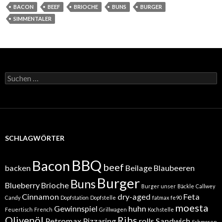
BACON
BEEF
BRIOCHE
BUNS
BURGER
SIMMENTALER
Suchen
nach:
SCHLAGWÖRTER
BBQ
Bacon
beef
backen
Beilage
Blaubeeren
Burger
Buns
Blueberry
Brioche
Burger unser
Bäckle
Callwey
Cinnamon
dry-aged
Feta
Candy
Dopfstation
Dopfstelle
fatmax
fe90
moesta
Gewinnspiel
huhn
Feuertisch
French
Grillwagen
Kochstelle
Olivenöl
Ribs
Petromax
Pizzaring
rolls
Sandwich
Schmoren