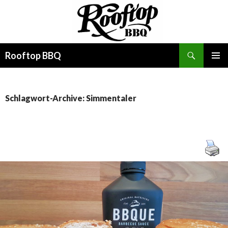
Suchen
Rooftop BBQ
SPRINGE
PRIMÄR
ZUM
MENÜ
INHALT
Schlagwort-Archive: Simmentaler