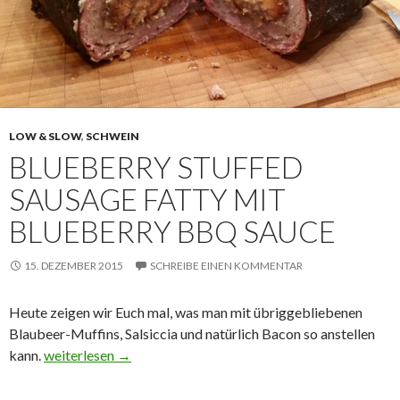
LOW & SLOW
,
SCHWEIN
BLUEBERRY STUFFED
SAUSAGE FATTY MIT
BLUEBERRY BBQ SAUCE
15. DEZEMBER 2015
SCHREIBE EINEN KOMMENTAR
Heute zeigen wir Euch mal, was man mit übriggebliebenen
Blaubeer-Muffins, Salsiccia und natürlich Bacon so anstellen
Blueberry Stuffed Sausage Fatty mit Blueberry BBQ Sauc
kann.
weiterlesen
→