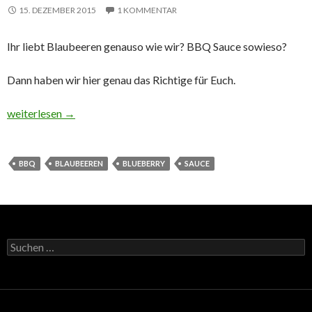
15. DEZEMBER 2015
1 KOMMENTAR
Ihr liebt Blaubeeren genauso wie wir? BBQ Sauce sowieso?
Dann haben wir hier genau das Richtige für Euch.
Blueberry BBQ Sauce
weiterlesen
→
BBQ
BLAUBEEREN
BLUEBERRY
SAUCE
Suchen
nach: