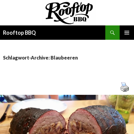
Suchen
Rooftop BBQ
SPRINGE
PRIMÄR
ZUM
MENÜ
INHALT
Schlagwort-Archive: Blaubeeren