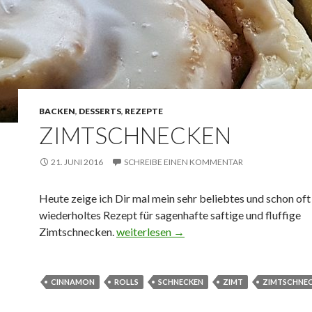
BACKEN
,
DESSERTS
,
REZEPTE
ZIMTSCHNECKEN
21. JUNI 2016
SCHREIBE EINEN KOMMENTAR
Heute zeige ich Dir mal mein sehr beliebtes und schon oft
wiederholtes Rezept für sagenhafte saftige und fluffige
Zimtschnecken
Zimtschnecken.
weiterlesen
→
CINNAMON
ROLLS
SCHNECKEN
ZIMT
ZIMTSCHNE