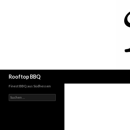
Suchen
Rooftop BBQ
Finest BBQ aus Südhessen
Suchen
nach: