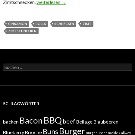
Zimtschnecken
Zimtschnecken.
weiterlesen
→
CINNAMON
ROLLS
SCHNECKEN
ZIMT
ZIMTSCHNECKEN
Suchen
nach:
SCHLAGWÖRTER
BBQ
Bacon
beef
backen
Beilage
Blaubeeren
Burger
Buns
Blueberry
Brioche
Burger unser
Bäckle
Callwey