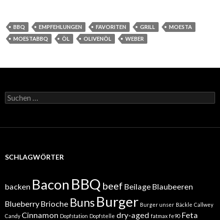
BBQ
EMPFEHLUNGEN
FAVORITEN
GRILL
MOESTA
MOESTABBQ
ÖL
OLIVENÖL
WEBER
Suchen
nach:
SCHLAGWÖRTER
BBQ
Bacon
beef
backen
Beilage
Blaubeeren
Burger
Buns
Blueberry
Brioche
Burger unser
Bäckle
Callwey
Cinnamon
dry-aged
Feta
Candy
Dopfstation
Dopfstelle
fatmax
fe90