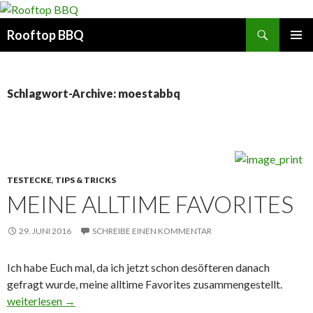
Suchen
Rooftop BBQ
SPRINGE
PRIMÄR
ZUM
MENÜ
INHALT
Schlagwort-Archive: moestabbq
TESTECKE
,
TIPS & TRICKS
MEINE ALLTIME FAVORITES
29. JUNI 2016
SCHREIBE EINEN KOMMENTAR
Ich habe Euch mal, da ich jetzt schon desöfteren danach
gefragt wurde, meine alltime Favorites zusammengestellt.
Meine alltime Favorites
weiterlesen
→