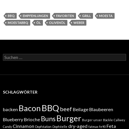
BBQ
EMPFEHLUNGEN
FAVORITEN
GRILL
MOESTA
MOESTABBQ
ÖL
OLIVENÖL
WEBER
Suchen
nach:
SCHLAGWÖRTER
BBQ
Bacon
beef
backen
Beilage
Blaubeeren
Burger
Buns
Blueberry
Brioche
Burger unser
Bäckle
Callwey
Cinnamon
dry-aged
Feta
Candy
Dopfstation
Dopfstelle
fatmax
fe90