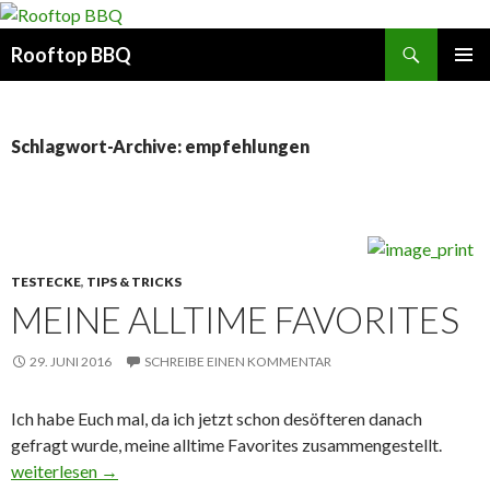
Suchen
Rooftop BBQ
SPRINGE
PRIMÄR
ZUM
MENÜ
INHALT
Schlagwort-Archive: empfehlungen
TESTECKE
,
TIPS & TRICKS
MEINE ALLTIME FAVORITES
29. JUNI 2016
SCHREIBE EINEN KOMMENTAR
Ich habe Euch mal, da ich jetzt schon desöfteren danach
gefragt wurde, meine alltime Favorites zusammengestellt.
Meine alltime Favorites
weiterlesen
→