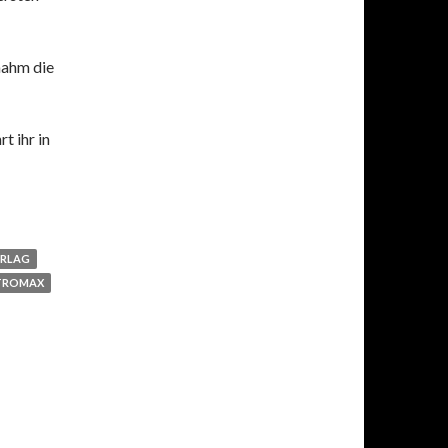
nahm die
t ihr in
ERLAG
TROMAX