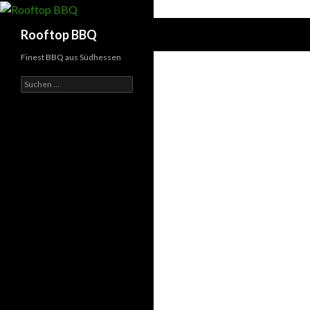
Suchen
Rooftop BBQ
Finest BBQ aus Südhessen
Suchen
nach: