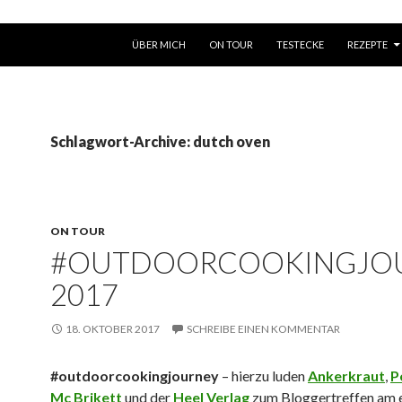
SPRINGE ZUM INHALT
ÜBER MICH
ON TOUR
TESTECKE
REZEPTE
Schlagwort-Archive: dutch oven
ON TOUR
#OUTDOORCOOKINGJO
2017
18. OKTOBER 2017
SCHREIBE EINEN KOMMENTAR
#outdoorcookingjourney
– hierzu luden
Ankerkraut
,
P
Mc Brikett
und der
Heel Verlag
zum Bloggertreffen am 