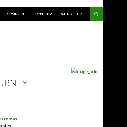
GEWINNSPIEL
IMPRESSUM
DATENSCHUTZ
URNEY
etromax
,
ersten