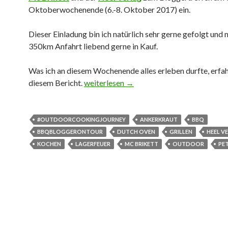
Oktoberwochenende (6.-8. Oktober 2017) ein.
Dieser Einladung bin ich natürlich sehr gerne gefolgt und 
350km Anfahrt liebend gerne in Kauf.
Was ich an diesem Wochenende alles erleben durfte, erfahr
#outdoorcookingjourney 2017
diesem Bericht.
weiterlesen
→
#OUTDOORCOOKINGJOURNEY
ANKERKRAUT
BBQ
BBQBLOGGERONTOUR
DUTCH OVEN
GRILLEN
HEEL V
KOCHEN
LAGERFEUER
MC BRIKETT
OUTDOOR
PE