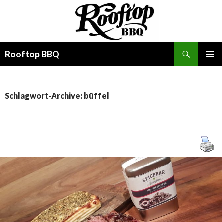
Suchen
Rooftop BBQ
SPRINGE
PRIMÄR
ZUM
MENÜ
INHALT
Schlagwort-Archive: büffel