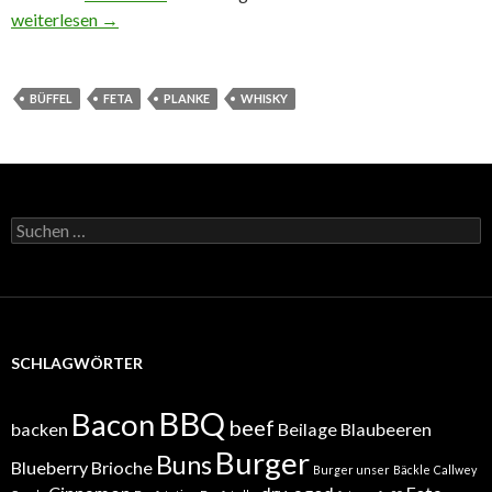
Wasserbüffel Filet mit Schafskäse von der Whiskyholz Planke
weiterlesen
→
BÜFFEL
FETA
PLANKE
WHISKY
Suchen
nach:
SCHLAGWÖRTER
BBQ
Bacon
beef
backen
Beilage
Blaubeeren
Burger
Buns
Blueberry
Brioche
Burger unser
Bäckle
Callwey