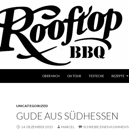
SPRINGE ZUM INHALT
ÜBER MICH
ON TOUR
TESTECKE
REZEPTE
UNCATEGORIZED
GUDE AUS SÜDHESSEN
14. DEZEMBER 2015
MARCEL
SCHREIBE EINEN KOMMENT