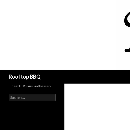
Suchen
Rooftop BBQ
Finest BBQ aus Südhessen
Suchen
nach: