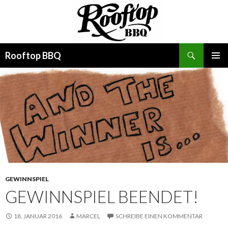
Suchen
Rooftop BBQ
SPRINGE
PRIMÄR
ZUM
MENÜ
INHALT
GEWINNSPIEL
GEWINNSPIEL BEENDET!
18. JANUAR 2016
MARCEL
SCHREIBE EINEN KOMMENTAR