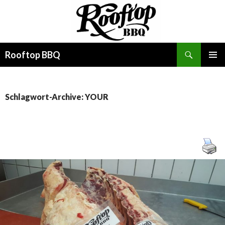
Suchen
Rooftop BBQ
SPRINGE
PRIMÄR
ZUM
MENÜ
INHALT
Schlagwort-Archive: YOUR