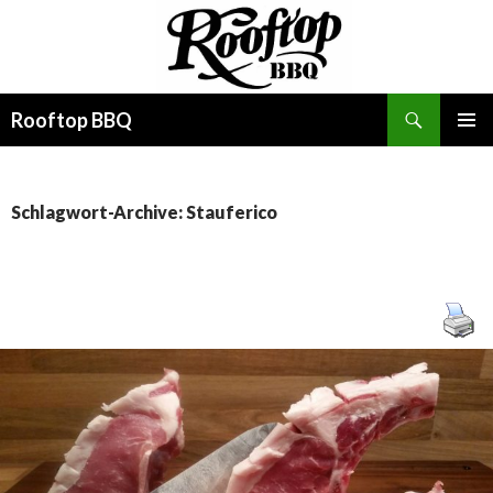
Suchen
Rooftop BBQ
SPRINGE
PRIMÄR
ZUM
MENÜ
INHALT
Schlagwort-Archive: Stauferico