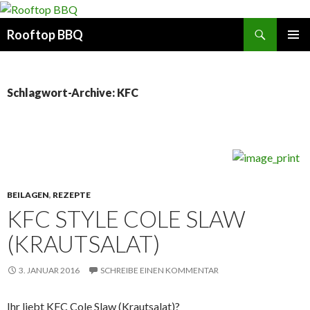
Suchen
Rooftop BBQ
SPRINGE
PRIMÄR
ZUM
MENÜ
INHALT
Schlagwort-Archive: KFC
BEILAGEN
,
REZEPTE
KFC STYLE COLE SLAW
(KRAUTSALAT)
3. JANUAR 2016
SCHREIBE EINEN KOMMENTAR
Ihr liebt KFC Cole Slaw (Krautsalat)?