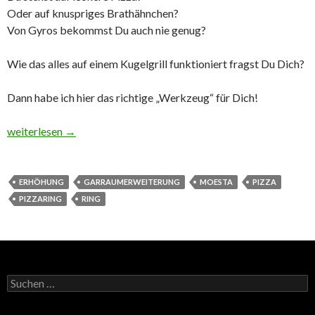
Oder auf knuspriges Brathähnchen?
Von Gyros bekommst Du auch nie genug?
Wie das alles auf einem Kugelgrill funktioniert fragst Du Dich?
Dann habe ich hier das richtige „Werkzeug“ für Dich!
Unboxing Moesta-BBQ Pizzaring
weiterlesen
→
ERHÖHUNG
GARRAUMERWEITERUNG
MOESTA
PIZZA
PIZZARING
RING
Suchen
nach: