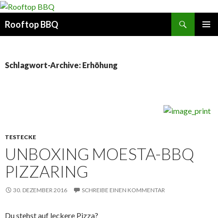
Suchen
Rooftop BBQ
SPRINGE
PRIMÄR
ZUM
MENÜ
INHALT
Schlagwort-Archive: Erhöhung
TESTECKE
UNBOXING MOESTA-BBQ
PIZZARING
30. DEZEMBER 2016
SCHREIBE EINEN KOMMENTAR
Du stehst auf leckere Pizza?