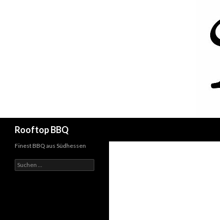
Suchen
Rooftop BBQ
Finest BBQ aus Südhessen
Suchen
nach: