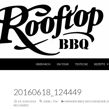
SPRINGE ZUM INHALT
ÜBER MICH
ON TOUR
TESTECKE
REZEPTE
20160618_124449
24. JUNI 2016
1008 × 756
MÄNNER-BBQ-WOCHENENDE 2
RELOADED