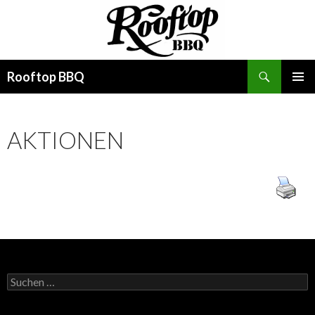
Suchen
Rooftop BBQ
SPRINGE
PRIMÄR
ZUM
MENÜ
INHALT
AKTIONEN
Suchen
nach: