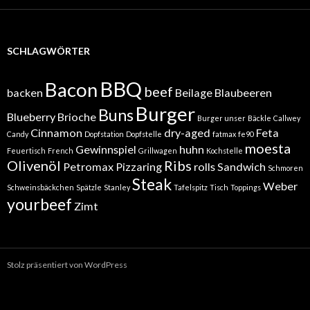
SCHLAGWÖRTER
BBQ
Bacon
beef
backen
Beilage
Blaubeeren
Burger
Buns
Blueberry
Brioche
Burger unser
Bäckle
Callwey
Cinnamon
dry-aged
Feta
Candy
Dopfstation
Dopfstelle
fatmax
fe90
moesta
Gewinnspiel
huhn
Feuertisch
French
Grillwagen
Kochstelle
Olivenöl
Ribs
Petromax
Pizzaring
rolls
Sandwich
Schmoren
Steak
Weber
Schweinsbäckchen
Spätzle
Stanley
Tafelspitz
Tisch
Toppings
yourbeef
Zimt
Stolz präsentiert von WordPress