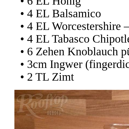
• 6 EL Honig
• 4 EL Balsamico
• 4 EL Worcestershire 
• 4 EL Tabasco Chipotl
• 6 Zehen Knoblauch pü
• 3cm Ingwer (fingerdi
• 2 TL Zimt